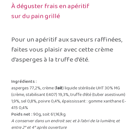
À déguster frais en apéritif
sur du pain grillé
Pour un apéritif aux saveurs raffinées,
faites vous plaisir avec cette crème
d’asperges à la truffe d’été.
Ingrédients :
asperges 77,2%, crème (
lait
) liquide stérilisée UHT 30% MG
(crème, stabilisant E407) 19,3%, truffe d’été (tuber asestivum)
1,9%, sel 0,8%, poivre 0,4%, épaississant : gomme xanthane E-
415 0,4%
Poids net :
90g, soit 61,1€/kg
A conserver dans un endroit sec et à l’abri de la lumière, et
entre 2° et 4° après ouverture