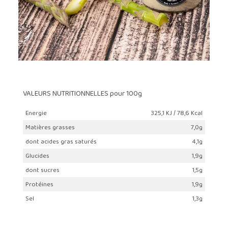
VALEURS NUTRITIONNELLES pour 100g
Energie
325,1 KJ / 78,6 Kcal
Matières grasses
7,0g
dont acides gras saturés
4,1g
Glucides
1,9g
dont sucres
1,5g
Protéines
1,9g
Sel
1,3g