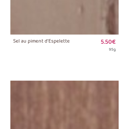
Sel au piment d’Espelette
5.50
€
95g