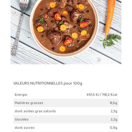
VALEURS NUTRITIONNELLES pour 100g
Energie
491,5 KJ / 118,2 Kcal
Matières grasses
8,6g
dont acides gras saturés
2,3g
Glucides
2,2g
dont sucres
0,9g