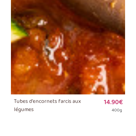
Tubes d’encornets farcis aux
14.90
€
légumes
400g