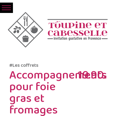
#Les coffrets
Accompagnements
19.90
€
pour foie
gras et
fromages